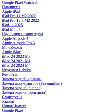
Google Pixel Watch 3
Планшеты
Apple iPad
iPad Pro 11 M2 2022
iPad Pro 12.9 M2 2022
iPad 11 2025
iPad Mini 7
Наушники и гарнитуры
Apple Airpods 4
Apple Airpods Pro 3
Моноблоки
Apple iMac
iMac 24 2023 M3
iMac 24 2021 M1
iMac 24 2024 M4
Игрушки Labubu
Ремонты
Замена задней крышки
Замена аккумулятора (Без ошибки)
Замена экрана (аналог)
Замена экрана (оригинал)
Смартфоны
Xiaomi
Honor/Huawei
Google Pixel