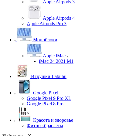
Apple Airpods 3
Apple Airpods 4
Apple Airpods Pro 3
Моноблоки
Apple iMac
iMac 24 2021 M1
Игрушки Labubu
Google Pixel
Google Pixel 9 Pro XL
Google Pixel 8 Pro
Красота и здоровье
Фитнес-браслеты
Фильтр