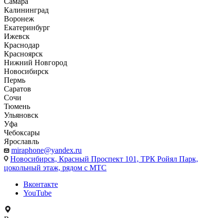
Самара
Калининград
Воронеж
Екатеринбург
Ижевск
Краснодар
Красноярск
Нижний Новгород
Новосибирск
Пермь
Саратов
Сочи
Тюмень
Ульяновск
Уфа
Чебоксары
Ярославль
miraphone@yandex.ru
Новосибирск,
Красный Проспект 101, ТРК Ройял Парк,
цокольный этаж, рядом с МТС
Вконтакте
YouTube