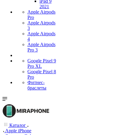
iPad 9
2021
Apple Airpods
Pro
Apple Airpods
3
Apple Airpods
4
Apple Airpods
Pro 3
Google Pixel 9
Pro XL
Google Pixel 8
Pro
Фитнес-
браслеты
Каталог
Apple iPhone