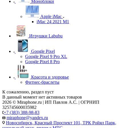
Моноблоки
Apple iMac
iMac 24 2021 M1
Игрушки Labubu
Google Pixel
Google Pixel 9 Pro XL
Google Pixel 8 Pro
Красота и здоровье
Фитнес-браслеты
К сожалению, раздел пуст
В данный момент нет активных товаров
2026 © Miraphone.ru | ИП Павлов А.С. | ОГРНИП
325745600035982
+7 (383) 388-98-83
miraphone@yandex.ru
Новосибирск,
Красный Проспект 101, ТРК Ройял Парк,
цокольный этаж, рядом с МТС