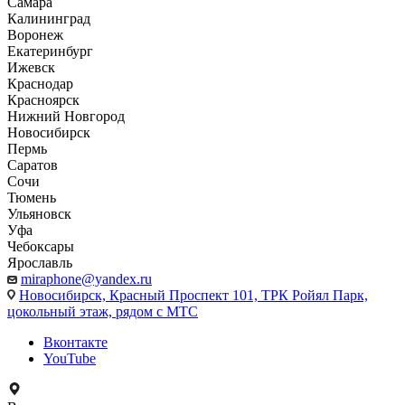
Самара
Калининград
Воронеж
Екатеринбург
Ижевск
Краснодар
Красноярск
Нижний Новгород
Новосибирск
Пермь
Саратов
Сочи
Тюмень
Ульяновск
Уфа
Чебоксары
Ярославль
miraphone@yandex.ru
Новосибирск,
Красный Проспект 101, ТРК Ройял Парк,
цокольный этаж, рядом с МТС
Вконтакте
YouTube