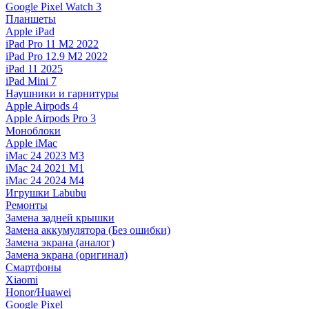
Google Pixel Watch 3
Планшеты
Apple iPad
iPad Pro 11 M2 2022
iPad Pro 12.9 M2 2022
iPad 11 2025
iPad Mini 7
Наушники и гарнитуры
Apple Airpods 4
Apple Airpods Pro 3
Моноблоки
Apple iMac
iMac 24 2023 M3
iMac 24 2021 M1
iMac 24 2024 M4
Игрушки Labubu
Ремонты
Замена задней крышки
Замена аккумулятора (Без ошибки)
Замена экрана (аналог)
Замена экрана (оригинал)
Смартфоны
Xiaomi
Honor/Huawei
Google Pixel