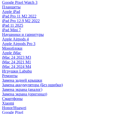
Google Pixel Watch 3
Планшеты
Apple iPad
iPad Pro 11 M2 2022
iPad Pro 12.9 M2 2022
iPad 11 2025
iPad Mini 7
Наушники и гарнитуры
Apple Airpods 4
Apple Airpods Pro 3
Моноблоки
Apple iMac
iMac 24 2023 M3
iMac 24 2021 M1
iMac 24 2024 M4
Игрушки Labubu
Ремонты
Замена задней крышки
Замена аккумулятора (Без ошибки)
Замена экрана (аналог)
Замена экрана (оригинал)
Смартфоны
Xiaomi
Honor/Huawei
Google Pixel