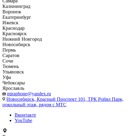
Самара
Калининград
Воронеж
Екатеринбург
Ижевск
Краснодар
Красноярск
Нижний Новгород
Новосибирск
Пермь
Саратов
Сочи
Тюмень
Ульяновск
Уфа
Чебоксары
Ярославль
miraphone@yandex.ru
Новосибирск,
Красный Проспект 101, ТРК Ройял Парк,
цокольный этаж, рядом с МТС
Вконтакте
YouTube