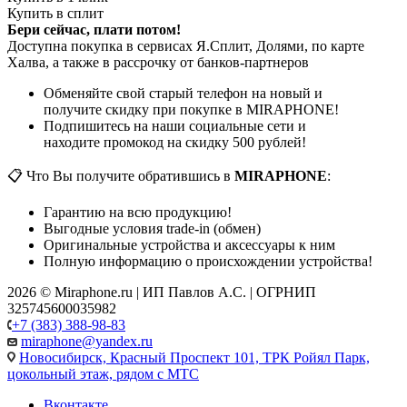
Купить в сплит
Бери сейчас, плати потом!
Доступна покупка в сервисах Я.Сплит, Долями, по карте
Халва, а также в рассрочку от банков-партнеров
Обменяйте свой старый телефон на новый и
получите скидку при покупке в MIRAPHONE!
Подпишитесь на наши социальные сети и
находите промокод на скидку 500 рублей!
📋 Что Вы получите обратившись в
MIRAPHONE
:
Гарантию на всю продукцию!
Выгодные условия trade-in (обмен)
Оригинальные устройства и аксессуары к ним
Полную информацию о происхождении устройства!
2026 © Miraphone.ru | ИП Павлов А.С. | ОГРНИП
325745600035982
+7 (383) 388-98-83
miraphone@yandex.ru
Новосибирск,
Красный Проспект 101, ТРК Ройял Парк,
цокольный этаж, рядом с МТС
Вконтакте