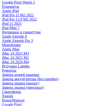
Google Pixel Watch 3
Планшеты
Apple iPad
iPad Pro 11 M2 2022
iPad Pro 12.9 M2 2022
iPad 11 2025
iPad Mini 7
Наушники и гарнитуры
Apple Airpods 4
Apple Airpods Pro 3
Моноблоки
Apple iMac
iMac 24 2023 M3
iMac 24 2021 M1
iMac 24 2024 M4
Игрушки Labubu
Ремонты
Замена задней крышки
Замена аккумулятора (Без ошибки)
Замена экрана (аналог)
Замена экрана (оригинал)
Смартфоны
Xiaomi
Honor/Huawei
Google Pixel