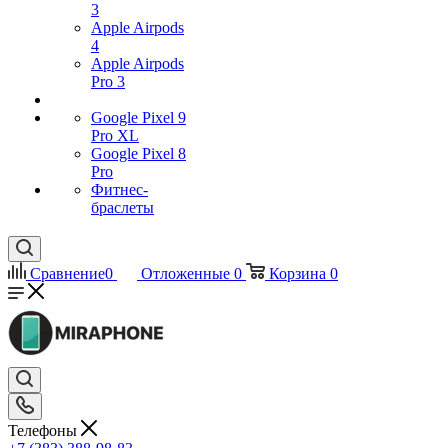
3
Apple Airpods
4
Apple Airpods
Pro 3
Google Pixel 9
Pro XL
Google Pixel 8
Pro
Фитнес-
браслеты
Сравнение
0
Отложенные
0
Корзина
0
Телефоны