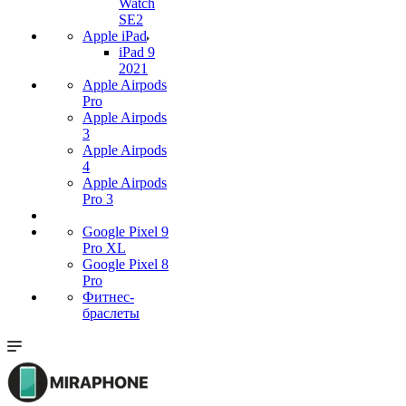
Watch
SE2
Apple iPad
iPad 9
2021
Apple Airpods
Pro
Apple Airpods
3
Apple Airpods
4
Apple Airpods
Pro 3
Google Pixel 9
Pro XL
Google Pixel 8
Pro
Фитнес-
браслеты