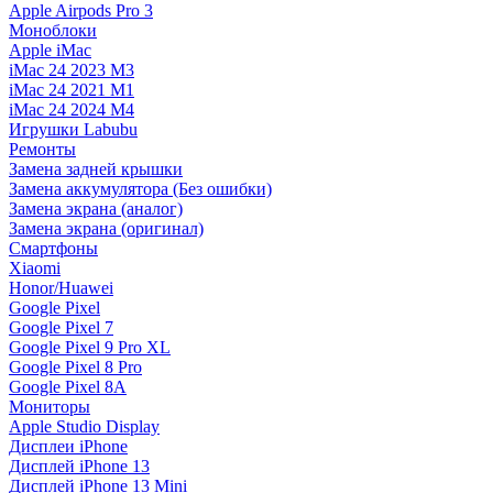
Apple Airpods Pro 3
Моноблоки
Apple iMac
iMac 24 2023 M3
iMac 24 2021 M1
iMac 24 2024 M4
Игрушки Labubu
Ремонты
Замена задней крышки
Замена аккумулятора (Без ошибки)
Замена экрана (аналог)
Замена экрана (оригинал)
Смартфоны
Xiaomi
Honor/Huawei
Google Pixel
Google Pixel 7
Google Pixel 9 Pro XL
Google Pixel 8 Pro
Google Pixel 8A
Мониторы
Apple Studio Display
Дисплеи iPhone
Дисплей iPhone 13
Дисплей iPhone 13 Mini