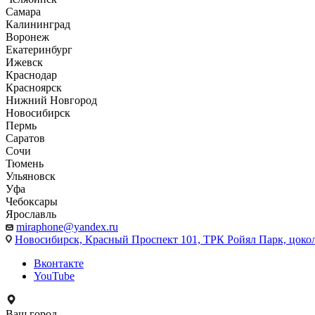
Самара
Калининград
Воронеж
Екатеринбург
Ижевск
Краснодар
Красноярск
Нижний Новгород
Новосибирск
Пермь
Саратов
Сочи
Тюмень
Ульяновск
Уфа
Чебоксары
Ярославль
miraphone@yandex.ru
Новосибирск,
Красный Проспект 101, ТРК Ройял Парк, цоко
Вконтакте
YouTube
Ваш город